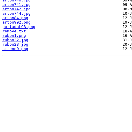
arton740.jpg
arton741.jpg
arton742.jpg
arton744.jpg
arton84.png
arton992.png
portadaLCR.png
remove.txt
rubon1.png
rubon22.jpg
rubon28.jpg
siteon0.png